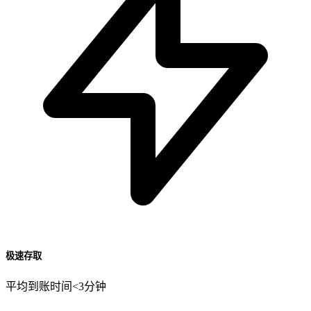
极速存取
平均到账时间<3分钟