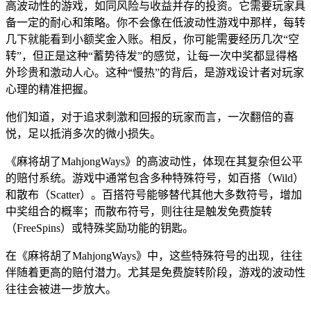
高波动性的游戏，如同风险与收益并存的投资。它需要玩家具
备一定的耐心和策略。你不会像在低波动性游戏中那样，每转
几下就能看到小额奖金入账。相反，你可能需要经历几次“空
转”，但正是这种“蓄势待发”的感觉，让每一次中奖都显得格
外珍贵和激动人心。这种“慢热”的背后，是游戏设计者对玩家
心理的精准把握。
他们知道，对于追求刺激和回报的玩家而言，一次翻倍的喜
悦，足以抵消多次的微小损失。
《麻将胡了MahjongWays》的高波动性，体现在其复杂但公平
的赔付系统。游戏中通常包含多种特殊符号，如百搭（Wild）
和散布（Scatter）。百搭符号能够替代其他大多数符号，增加
中奖组合的概率；而散布符号，则往往是触发免费旋转
（FreeSpins）或特殊奖励功能的钥匙。
在《麻将胡了MahjongWays》中，这些特殊符号的出现，往往
伴随着更高的赔付潜力。尤其是免费旋转阶段，游戏的波动性
往往会被进一步放大。