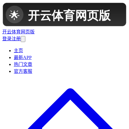
开云体育网页版
登录
注册
主页
最新APP
热门文章
官方客服