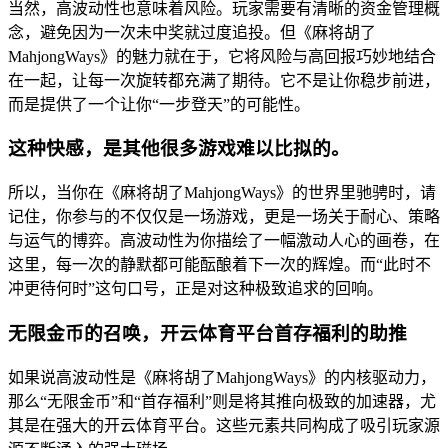
当然，高波动性也意味着风险。玩家需要有清晰的资金管理概
念，避免因为一次未中奖就过度追投。但《麻将胡了
MahjongWays》的魅力就在于，它将风险与高回报巧妙地结合
在一起，让每一次旋转都充满了期待。它不是让你稳步前进，
而是提供了一个让你“一步登天”的可能性。
这种快感，是其他很多游戏难以比拟的。
所以，当你在《麻将胡了MahjongWays》的世界里驰骋时，请
记住，你参与的不仅仅是一场游戏，更是一场关于耐心、策略
与运气的博弈。高波动性为你描绘了一幅激动人心的画卷，在
这里，每一次的静默都可能酝酿着下一次的辉煌。而“此时不
冲更待何时”这句口号，正是对这种极致追求的回响。
无限金币的召唤，开云体育平台首存福利的助推
如果说高波动性是《麻将胡了MahjongWays》的内核驱动力，
那么“无限金币”和“首存福利”则是将其推向极致的加速器，尤
其是在强大的开云体育平台。这些元素共同构成了吸引玩家源