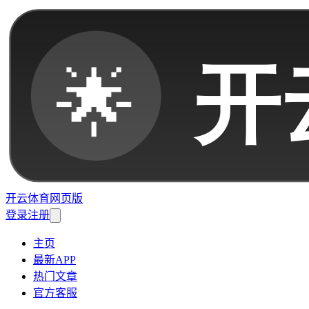
开云体育网页版
登录
注册
主页
最新APP
热门文章
官方客服