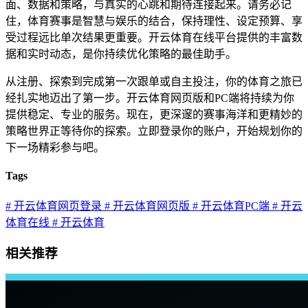
面、数据和策略，与真实的心跳和期待连接起来。请务必记
住，体育赛事是智慧与娱乐的结合，保持理性、设定预算、享
受过程远比单次结果更重要。开云体育在线平台提供的丰富数
据和实时动态，是你持续优化策略的最佳助手。
从注册、探索到完成第一次跟单或自主投注，你的体育之旅已
经扎实地迈出了第一步。开云体育网页版和PC端将持续为你
提供稳定、专业的服务。现在，更深邃的赛事海洋和更精妙的
策略世界正等待你的探索。立即登录你的账户，开始规划你的
下一场精彩参与吧。
Tags
# 开云体育网页登录
# 开云体育网页版
# 开云体育PC端
# 开云
体育在线
# 开云体育
相关推荐