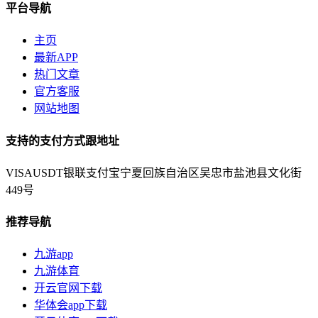
平台导航
主页
最新APP
热门文章
官方客服
网站地图
支持的支付方式跟地址
VISA
USDT
银联
支付宝
宁夏回族自治区吴忠市盐池县文化街
449号
推荐导航
九游app
九游体育
开云官网下载
华体会app下载