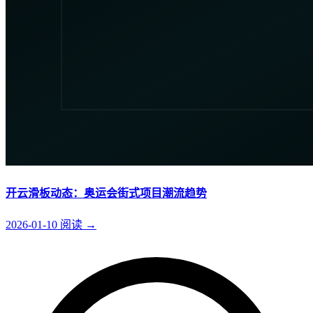
开云滑板动态：奥运会街式项目潮流趋势
2026-01-10
阅读
→