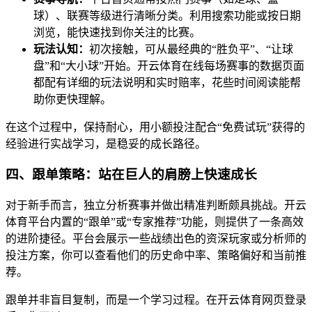
球）、联赛等级进行清晰分类。利用搜索功能或按日期
浏览，能快速找到你关注的比赛。
玩法认知：
初次接触，可从最经典的“胜负平”、“让球
盘”和“大小球”开始。开云体育在线每场赛事的数据页面
都配有详细的玩法说明和实时赔率，花些时间阅读能帮
助你更快理解。
在这个过程中，保持耐心，用小额投注配合“免费试玩”获得的
经验进行实战学习，是稳妥的成长路径。
四、跟单策略：站在巨人的肩膀上快速成长
对于新手而言，独立分析赛事并做出精准判断颇具挑战。开云
体育平台内置的“跟单”或“专家推荐”功能，则提供了一条高效
的进阶捷径。平台会展示一些战绩出色的资深玩家或分析师的
投注方案，你可以查看他们的历史命中率、策略偏好和当前推
荐。
跟单并非盲目复制，而是一个学习过程。在开云体育网页登录