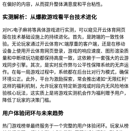
在偏好的内容，从而提升整体满意度和平台粘性。
实测解析：从爆款游戏看平台技术进化
对PG电子麻将等具体游戏进行实测，可以窥见开云体育网页
版在技术基础设施上的持续进化。首先，是跨端的一致性体
验。无论玩家通过开云体育PC端厚重的客户端，还是在移动
设备上使用开云体育网页登录，游戏的响应速度、图形渲染质
量和中断续玩功能都保持高度一致，这依赖于一套强大的云游
戏同步引擎。其次，是实时反作弊与公平性保障系统的无声运
作。在每一局游戏过程中，系统都在后台比对行为模式，确保
环境公正。此外，平台为激励探索，常会推出诸如“无限红利”
这样的福利机制，允许玩家在特定新游戏或时段内无风险地体
验核心玩法，这实质上是将游戏实测机会作为福利赠予用户，
降低了玩家的决策门槛。
用户体验闭环与未来趋势
热门游戏榜单最终服务于一个完整的用户体验闭环。玩家从榜