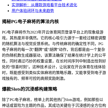
实测解析：从爆款游戏看平台技术进化
用户体验闭环与未来趋势
揭秘PG电子麻将的算法内核
PG电子麻将作为2023年开云体育网页登录平台上的现象级游
戏，其热度并非偶然。它的核心吸引力源于一套经过精密调整
的随机算法与视觉反馈系统。与传统麻将的确定性不同，PG
电子麻将的每一次“翻牌”或“胡牌”动作，背后都是由一个复杂
的伪随机数生成器驱动，该算法确保了结果在统计学上的公平
性，同时通过巧妙的权重设置，在长时间序列中制造出恰到好
处的“惊喜时刻”。这种技术设计，让玩家在开云体育在线体验
时，既能感受到类似实体麻将的策略乐趣，又能享受到电子游
戏独有的、频率可控的高频奖励刺激。
爆款Slots的沉浸感构建策略
除了PG电子麻将，榜单上的其他热门Slots游戏，例如那些以
神话或冒险为主题的作品，其成功关键在于沉浸感的全方位构