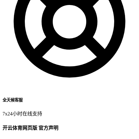
全天候客服
7x24小时在线支持
开云体育网页版 官方声明