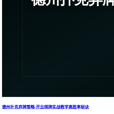
德州扑克弃牌策略·开云棋牌实战教学高胜率秘诀