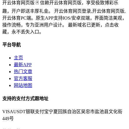
开云体育网页版 🃏 信赖开云体育网页版，享受极致博彩乐
趣，开户即送丰厚礼金。 开云体育网页登录,开云体育网页版,
开云体育PC端。原生APP支持IOS/安卓双端，界面简洁美观，
操作流畅，专为亚洲用户设计。 最新域名已更新，点击收
藏，永不丢失入口。
平台导航
主页
最新APP
热门文章
官方客服
网站地图
支持的支付方式跟地址
VISA
USDT
银联
支付宝
宁夏回族自治区吴忠市盐池县文化街
449号