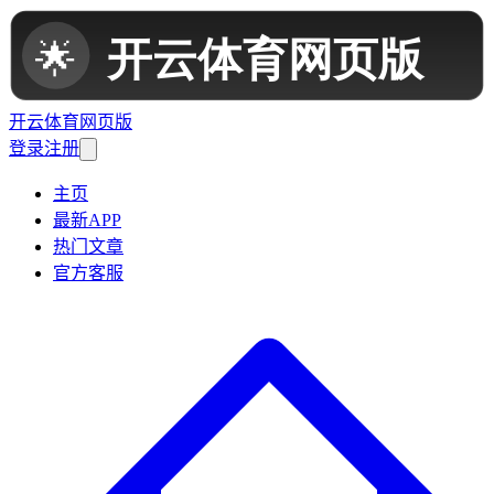
开云体育网页版
登录
注册
主页
最新APP
热门文章
官方客服