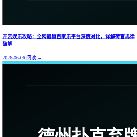
开云娱乐攻略：全网最稳百家乐平台深度对比，详解荷官规律
破解
2026-06-06
阅读
→